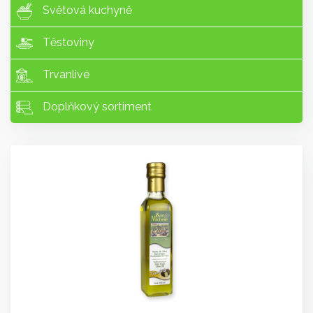
Světová kuchyně
Těstoviny
Trvanlivé
Doplňkový sortiment