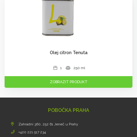
Olej citron Tenuta
1
250 ml
ZOBRAZIT PRODUKT
POBOČKA PRAHA
Zahradní 360, 252 61 Jeneč u Prahy
+420 221 517 234