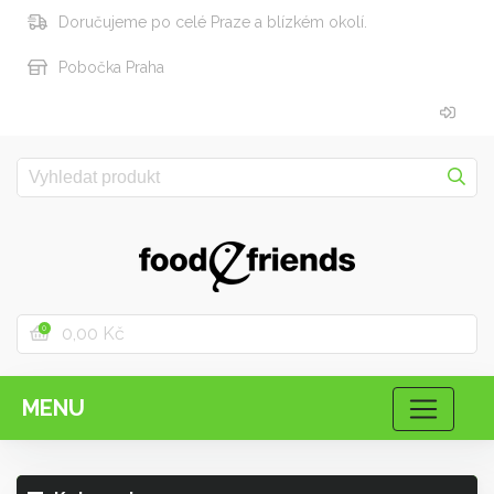
Doručujeme po celé Praze a blízkém okolí.
Pobočka Praha
0,00 Kč
0
MENU