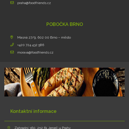
praha@foodfriends.cz
POBOČKA BRNO
Masná 27/9, 602 00 Brno – město
+420 724 432 586
morava@foodfriends.cz
Kontaktní informace
Zahradní 360, 252 61 Jeneč u Prahy