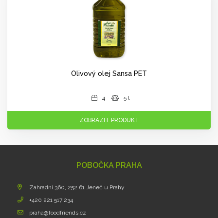
Olivový olej Sansa PET
4
5 l
ZOBRAZIT PRODUKT
POBOČKA PRAHA
Zahradní 360, 252 61 Jeneč u Prahy
+420 221 517 234
praha@foodfriends.cz