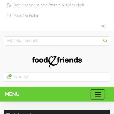
Doručujeme po celé Praze a blízkém okolí.
Pobočka Praha
0,00 Kč
0
MENU