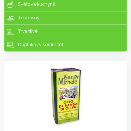
Světová kuchyně
Těstoviny
Trvanlivé
Doplňkový sortiment