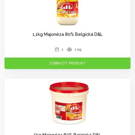
1,1kg Majonéza 80% Belgická D&L
1
1 kg
ZOBRAZIT PRODUKT
5kg Majonéza 80% Belgická D&L