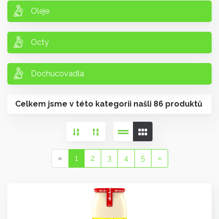
Oleje
Octy
Dochucovadla
Celkem jsme v této kategorii našli 86 produktů
«
1
2
3
4
5
»