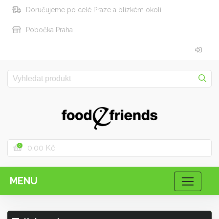
Doručujeme po celé Praze a blízkém okolí.
Pobočka Praha
0,00 Kč
0
MENU