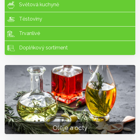
Světová kuchyně
Těstoviny
Trvanlivé
Doplňkový sortiment
Oleje a octy