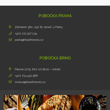
POBOČKA PRAHA
Zahradní 360, 252 61 Jeneč u Prahy
+420 221 517 234
praha@foodfriends.cz
POBOČKA BRNO
Masná 27/9, 602 00 Brno – město
+420 724 432 586
morava@foodfriends.cz