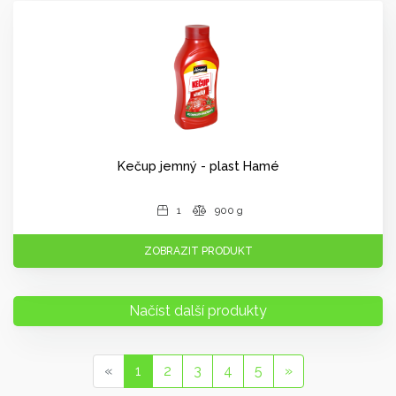
Kečup jemný - plast Hamé
1
900 g
ZOBRAZIT PRODUKT
Načíst další produkty
«
1
2
3
4
5
»