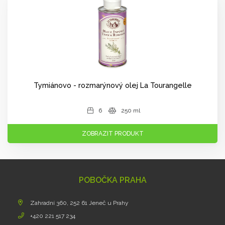
Tymiánovo - rozmarýnový olej La Tourangelle
6
250 ml
ZOBRAZIT PRODUKT
POBOČKA PRAHA
Zahradní 360, 252 61 Jeneč u Prahy
+420 221 517 234