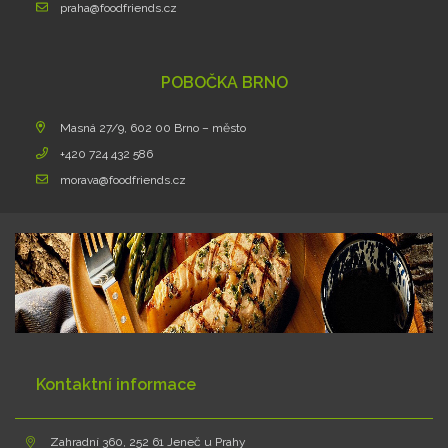
praha@foodfriends.cz
POBOČKA BRNO
Masná 27/9, 602 00 Brno – město
+420 724 432 586
morava@foodfriends.cz
Kontaktní informace
Zahradní 360, 252 61 Jeneč u Prahy