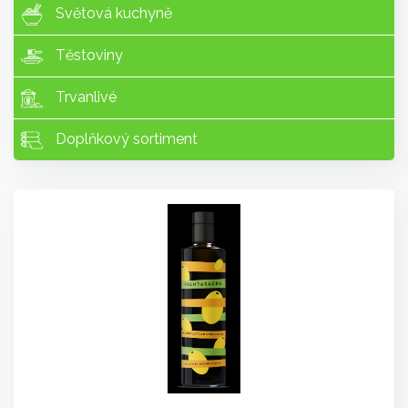
Světová kuchyně
Těstoviny
Trvanlivé
Doplňkový sortiment