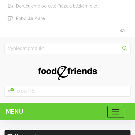
Doručujeme po celé Praze a blízkém okolí.
Pobočka Praha
0,00 Kč
0
MENU