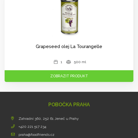
Grapeseed olej La Tourangelle
1
500 ml
ZOBRAZIT PRODUKT
POBOČKA PRAHA
Zahradní 360, 252 61 Jeneč u Prahy
+420 221 517 234
praha@foodfriends.cz