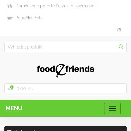
Doručujeme po celé Praze a blízkém okolí.
Pobočka Praha
0,00 Kč
0
MENU