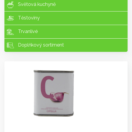
Světová kuchyně
Těstoviny
Trvanlivé
Doplňkový sortiment