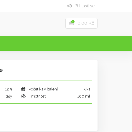
Přihlásit se
0,00 Kč
0
le
12 %
Počet ks v balení
5 ks
Italy
Hmotnost
100 ml