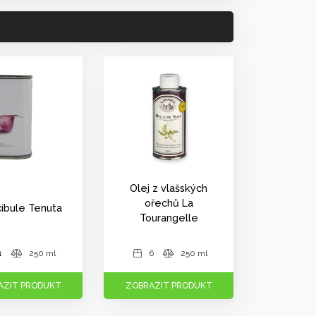
Olej z vlašských
ořechů La
cibule Tenuta
Tourangelle
1
250 ml
6
250 ml
AZIT PRODUKT
ZOBRAZIT PRODUKT