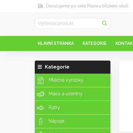
Doručujeme po celé Praze a blízkém okolí.
HLAVNÍ STRÁNKA
KATEGORIE
KONTAK
Kategorie
Mléčné výrobky
Maso a uzeniny
Ryby
Nápoje