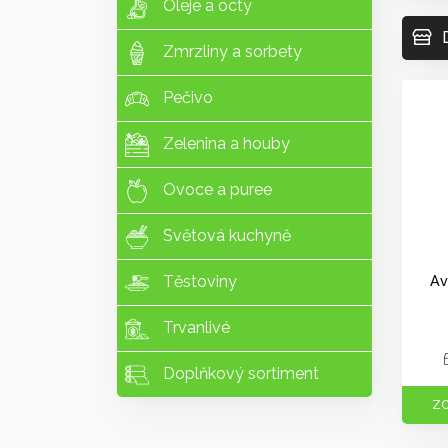
Oleje a octy
Zmrzliny a sorbety
Pečivo
Zelenina a houby
Ovoce a puree
Světová kuchyně
Av
Těstoviny
Trvanlivé
Doplňkový sortiment
ZO