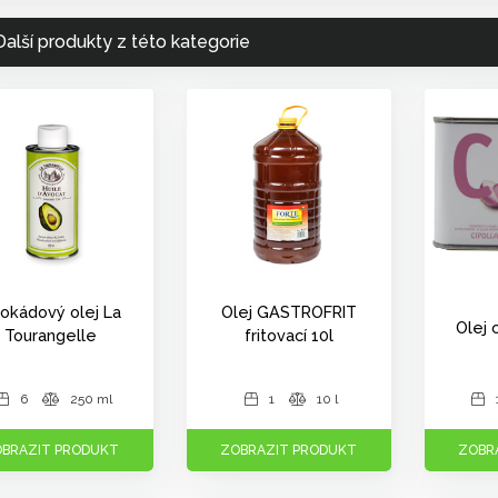
Další produkty z této kategorie
okádový olej La
Olej GASTROFRIT
Olej 
Tourangelle
fritovací 10l
6
250 ml
1
10 l
BRAZIT PRODUKT
ZOBRAZIT PRODUKT
ZOBR