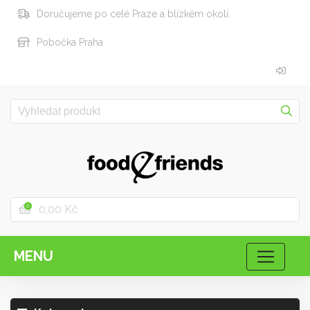
Doručujeme po celé Praze a blízkém okolí.
Pobočka Praha
0,00 Kč
0
MENU