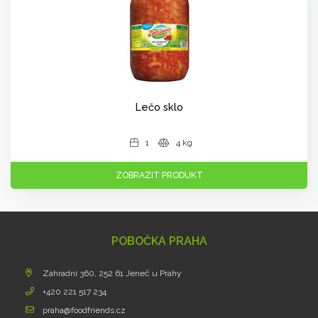
Lečo sklo
1
4 kg
ZOBRAZIT PRODUKT
POBOČKA PRAHA
Zahradní 360, 252 61 Jeneč u Prahy
+420 221 517 234
praha@foodfriends.cz