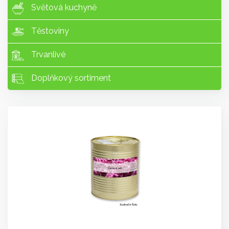
Světová kuchyně
Těstoviny
Trvanlivé
Doplňkový sortiment