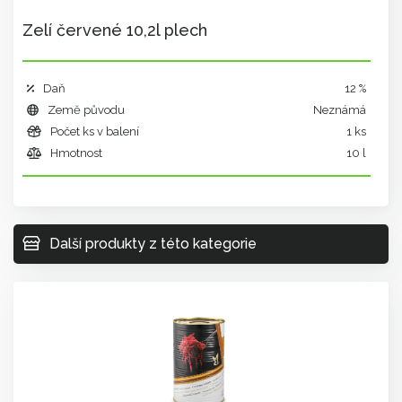
Zelí červené 10,2l plech
Daň
12 %
Země původu
Neznámá
Počet ks v balení
1 ks
Hmotnost
10 l
Další produkty z této kategorie