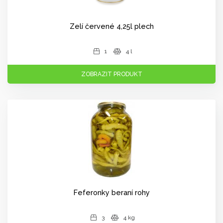
Zelí červené 4,25l plech
1
4 l
ZOBRAZIT PRODUKT
Feferonky beraní rohy
3
4 kg