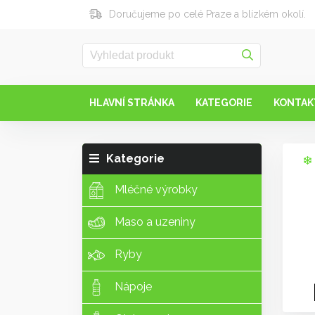
Doručujeme po celé Praze a blízkém okolí.
HLAVNÍ STRÁNKA
KATEGORIE
KONTAK
Kategorie
Mléčné výrobky
Maso a uzeniny
Ryby
Nápoje