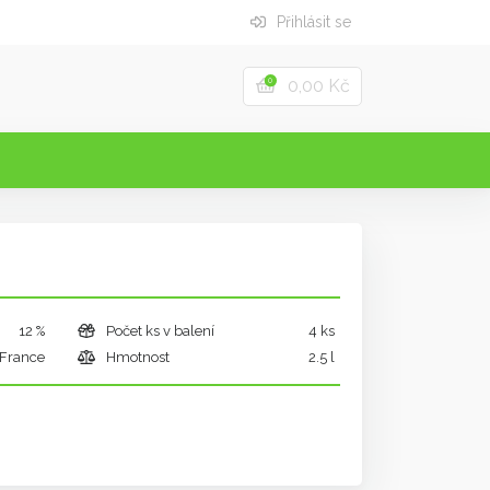
Přihlásit se
0,00 Kč
0
12 %
Počet ks v balení
4 ks
France
Hmotnost
2.5 l