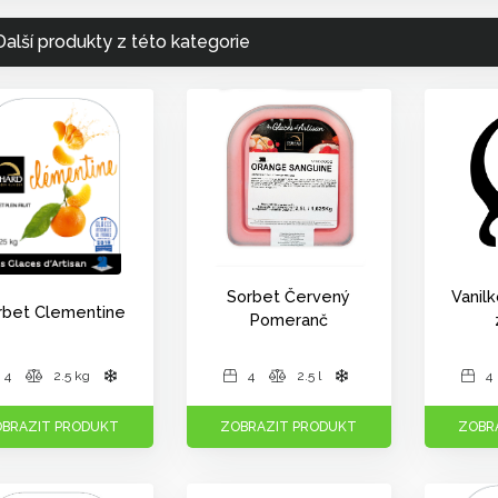
Další produkty z této kategorie
Sorbet Červený
Vanil
rbet Clementine
Pomeranč
4
2.5 kg
4
2.5 l
4
BRAZIT PRODUKT
ZOBRAZIT PRODUKT
ZOBR