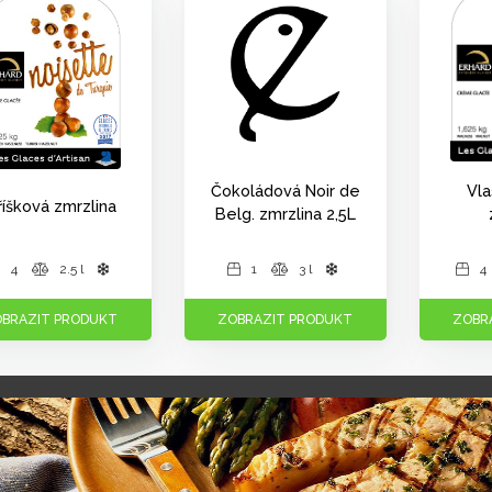
Čokoládová Noir de
Vla
íšková zmrzlina
Belg. zmrzlina 2,5L
4
2.5 l
1
3 l
4
BRAZIT PRODUKT
ZOBRAZIT PRODUKT
ZOBR