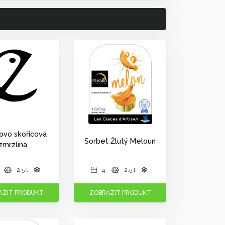
kovo skořicová
Sorbet Žlutý Meloun
zmrzlina
2.5 l
4
2.5 l
AZIT PRODUKT
ZOBRAZIT PRODUKT