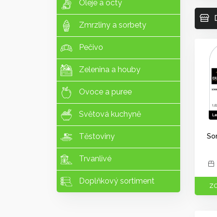
Oleje a octy
Zmrzliny a sorbety
Pečivo
Zelenina a houby
Ovoce a puree
Světová kuchyně
So
Těstoviny
Trvanlivé
Doplňkový sortiment
ZO