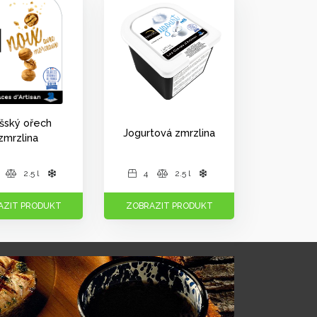
šský ořech
Jogurtová zmrzlina
zmrzlina
2.5 l
4
2.5 l
AZIT PRODUKT
ZOBRAZIT PRODUKT