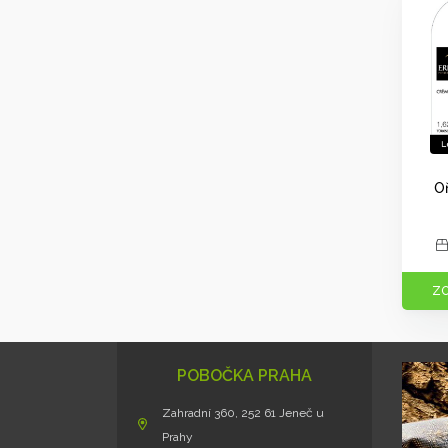
Oř
ZO
POBOČKA PRAHA
Zahradní 360, 252 61 Jeneč u
Prahy