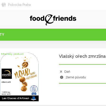
Pobočka Praha
TY
Mražený produkt
Vlašský ořech zmrzlina
Daň
Země původu