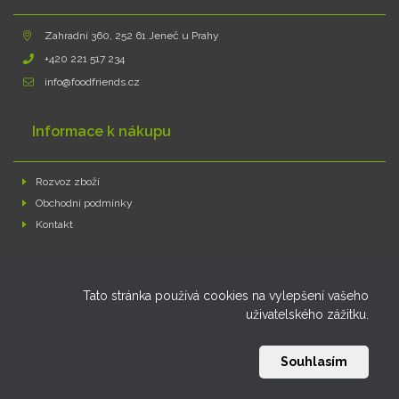
Zahradní 360, 252 61 Jeneč u Prahy
+420 221 517 234
info@foodfriends.cz
Informace k nákupu
Rozvoz zboží
Obchodní podmínky
Kontakt
Můj účet
Tato stránka používá cookies na vylepšení vašeho
uživatelského zážitku.
Moje objednávky
Moje osobní informace
Souhlasím
© Food & Friends 2026