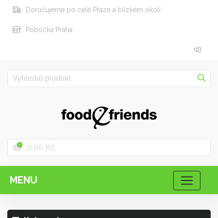
Doručujeme po celé Praze a blízkém okolí.
Pobočka Praha
0,00 Kč
0
MENU