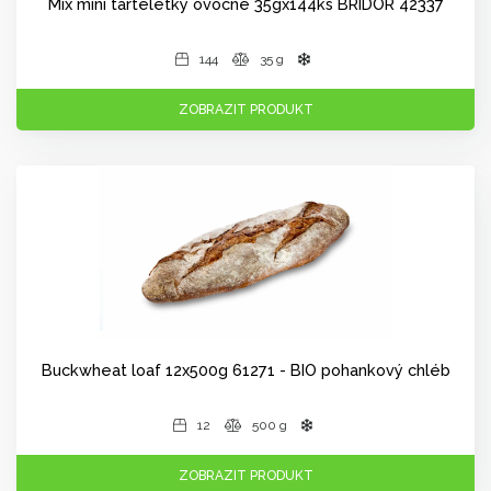
Mix mini tarteletky ovocné 35gx144ks BRIDOR 42337
144
35 g
ZOBRAZIT PRODUKT
Buckwheat loaf 12x500g 61271 - BIO pohankový chléb
12
500 g
ZOBRAZIT PRODUKT