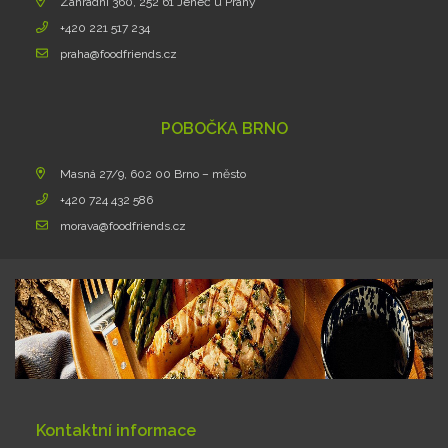
Zahradní 360, 252 61 Jeneč u Prahy
+420 221 517 234
praha@foodfriends.cz
POBOČKA BRNO
Masná 27/9, 602 00 Brno – město
+420 724 432 586
morava@foodfriends.cz
Kontaktní informace