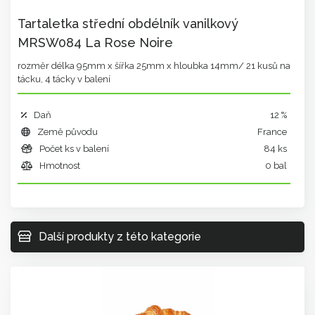
Tartaletka střední obdélník vanilkový
MRSW084 La Rose Noire
rozměr délka 95mm x šířka 25mm x hloubka 14mm/ 21 kusů na
tácku, 4 tácky v balení
Daň
12 %
Země původu
France
Počet ks v balení
84 ks
Hmotnost
0 bal
Další produkty z této kategorie