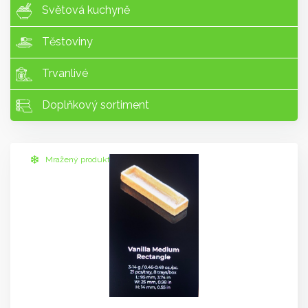
Světová kuchyně
Těstoviny
Trvanlivé
Doplňkový sortiment
Mražený produkt