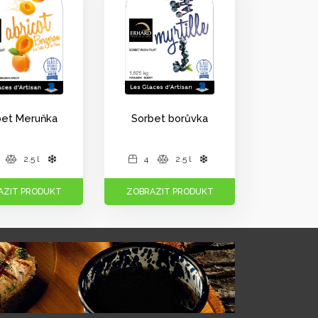
bet Meruňka
Sorbet borůvka
2.5 l
4
2.5 l
AZIT PRODUKT
ZOBRAZIT PRODUKT