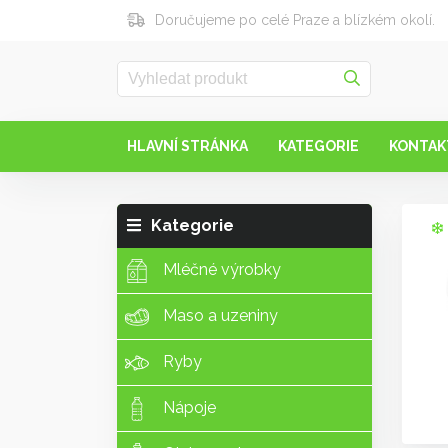
Doručujeme po celé Praze a blízkém okolí.
HLAVNÍ STRÁNKA
KATEGORIE
KONTAK
Kategorie
Mléčné výrobky
Maso a uzeniny
Ryby
Nápoje