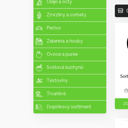
Oleje a octy
Zmrzliny a sorbety
Pečivo
Zelenina a houby
Ovoce a puree
Světová kuchyně
Sor
Těstoviny
Trvanlivé
ZO
Doplňkový sortiment