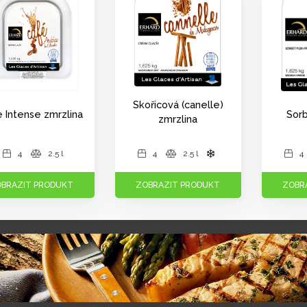
Skořicová (canelle)
 Intense zmrzlina
Sor
zmrzlina
4
2.5 l
4
2.5 l
4
BRAZIT PRODUKT
ZOBRAZIT PRODUKT
ZOBR