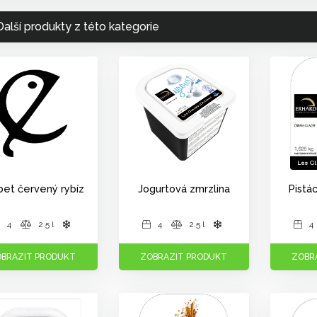
Další produkty z této kategorie
bet červený rybíz
Jogurtová zmrzlina
Pistá
4
2.5 l
4
2.5 l
4
BRAZIT PRODUKT
ZOBRAZIT PRODUKT
ZOBR