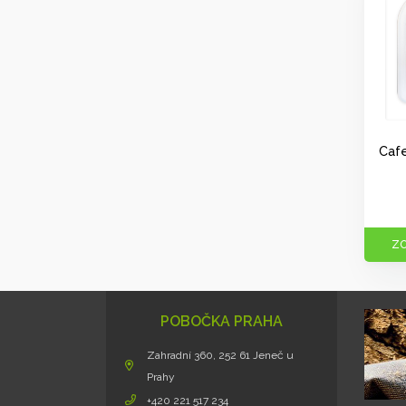
Cafe
ZO
POBOČKA PRAHA
Zahradní 360, 252 61 Jeneč u
Prahy
+420 221 517 234