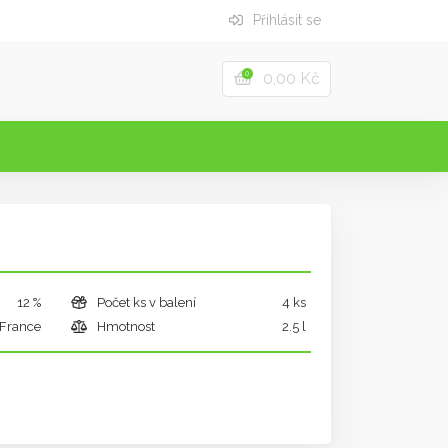
Přihlásit se
0,00 Kč
0
12 %
Počet ks v balení
4 ks
France
Hmotnost
2.5 l