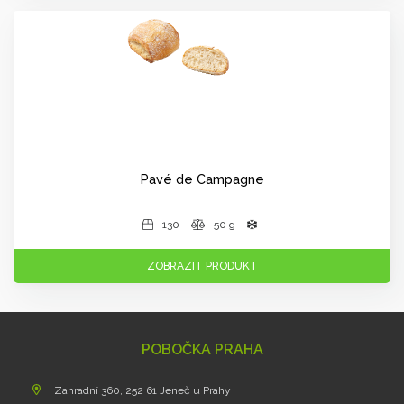
Pavé de Campagne
130
50 g
ZOBRAZIT PRODUKT
POBOČKA PRAHA
Zahradní 360, 252 61 Jeneč u Prahy