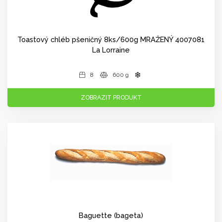
Toastový chléb pšeničný 8ks/600g MRAŽENÝ 4007081
La Lorraine
8
600 g
ZOBRAZIT PRODUKT
Baguette (bageta)