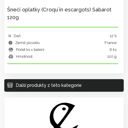
Šnečí oplatky (Croqu´in escargots) Sabarot
120g
Daň
12 %
Země původu
France
Počet ks v balení
6 ks
Hmotnost
120 g
Další produkty z této kategorie