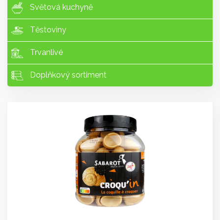
Světová kuchyně
Těstoviny
Trvanlivé
Doplňkový sortiment