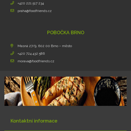
+420 221 517 234
praha@foodfriends.cz
POBOČKA BRNO
Masná 27/9, 602 00 Brno – město
+420 724 432 586
morava@foodfriends.cz
Kontaktní informace