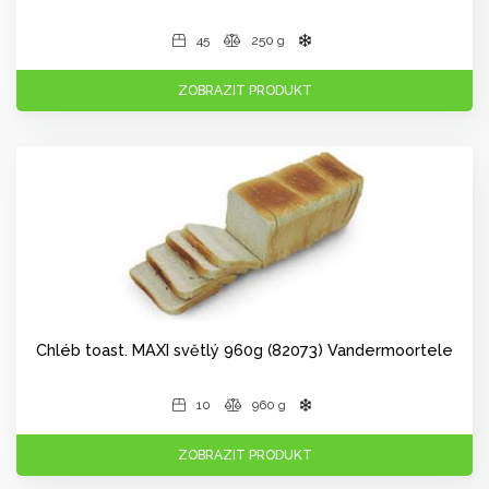
45
250 g
ZOBRAZIT PRODUKT
Chléb toast. MAXI světlý 960g (82073) Vandermoortele
10
960 g
ZOBRAZIT PRODUKT