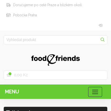
Doručujeme po celé Praze a blízkém okolí.
Pobočka Praha
0,00 Kč
0
MENU