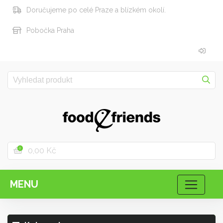
Doručujeme po celé Praze a blízkém okolí.
Pobočka Praha
0,00 Kč
0
MENU