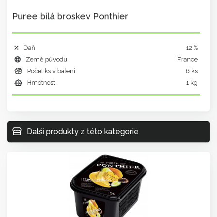
Puree bílá broskev Ponthier
Daň
12 %
Země původu
France
Počet ks v balení
6 ks
Hmotnost
1 kg
Další produkty z této kategorie