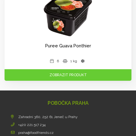
Puree Guava Ponthier
6
1 kg
ZOBRAZIT PRODUKT
POBOČKA PRAHA
Zahradní 360, 252 61 Jeneč u Prahy
+420 221 517 234
praha@foodfriends.cz