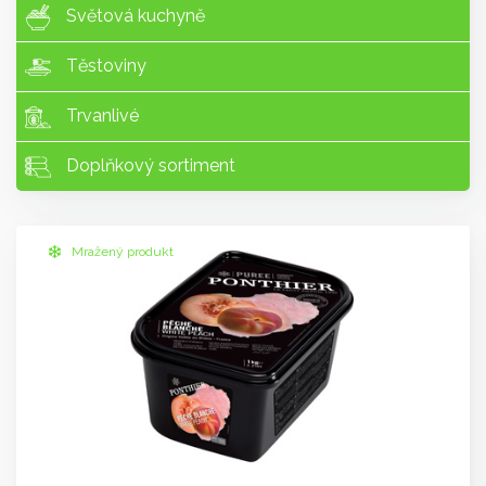
Světová kuchyně
Těstoviny
Trvanlivé
Doplňkový sortiment
Mražený produkt