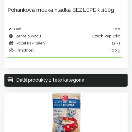
Pohanková mouka hladká BEZLEPEK 400g
Daň
12 %
Země původu
Czech Republic
Počet ks v balení
12 ks
Hmotnost
400 g
Další produkty z této kategorie