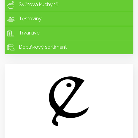
Světová kuchyně
Těstoviny
Trvanlivé
Doplňkový sortiment