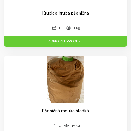
Krupice hrubá pšeničná
10
1 kg
ZOBRAZIT PRODUKT
Pšeničná mouka hladká
1
15 kg