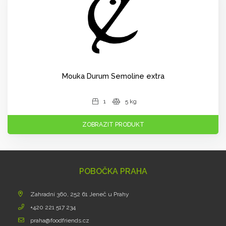
Mouka Durum Semoline extra
1
5 kg
ZOBRAZIT PRODUKT
POBOČKA PRAHA
Zahradní 360, 252 61 Jeneč u Prahy
+420 221 517 234
praha@foodfriends.cz