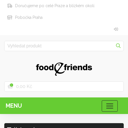
Doručujeme po celé Praze a blízkém okolí.
Pobočka Praha
0,00 Kč
0
MENU