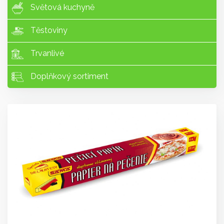
Světová kuchyně
Těstoviny
Trvanlivé
Doplňkový sortiment