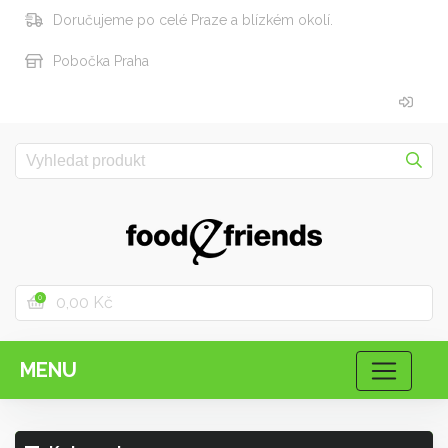
Doručujeme po celé Praze a blízkém okolí.
Pobočka Praha
0,00 Kč
0
MENU