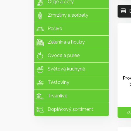
Oleje a octy
Zmrzliny a sorbety
Pečivo
Zelenina a houby
Ovoce a puree
Světová kuchyně
Pro
Těstoviny
Trvanlivé
Doplňkový sortiment
ZO