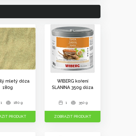
ílý mletý dóza
WIBERG koření
180g
SLANINA 350g dóza
1
180 g
1
350 g
AZIT PRODUKT
ZOBRAZIT PRODUKT