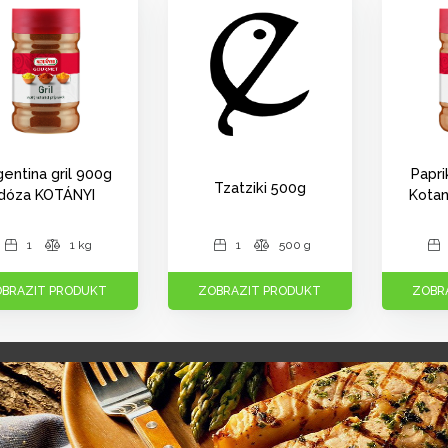
gentina gril 900g
Papri
Tzatziki 500g
dóza KOTÁNYI
Kotan
1
1 kg
1
500 g
BRAZIT PRODUKT
ZOBRAZIT PRODUKT
ZOBR