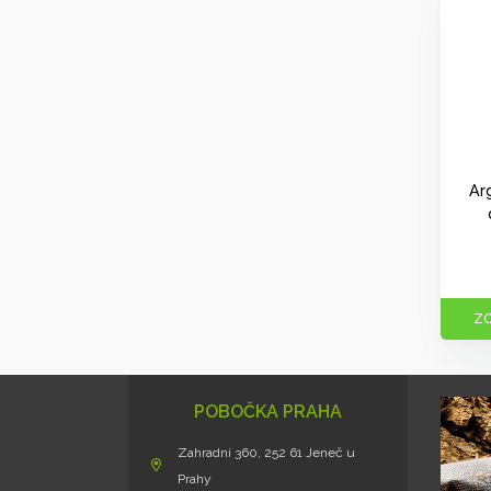
Ar
ZO
POBOČKA PRAHA
Zahradní 360, 252 61 Jeneč u
Prahy