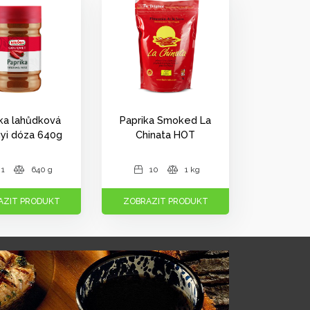
ka lahůdková
Paprika Smoked La
yi dóza 640g
Chinata HOT
1
640 g
10
1 kg
AZIT PRODUKT
ZOBRAZIT PRODUKT