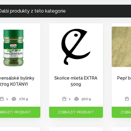
Další produkty z této kategorie
vensálské bylinky
Skořice mletá EXTRA
Pepř b
270g KOTÁNYI
500g
1
270 g
1
500 g
BRAZIT PRODUKT
ZOBRAZIT PRODUKT
ZOBR