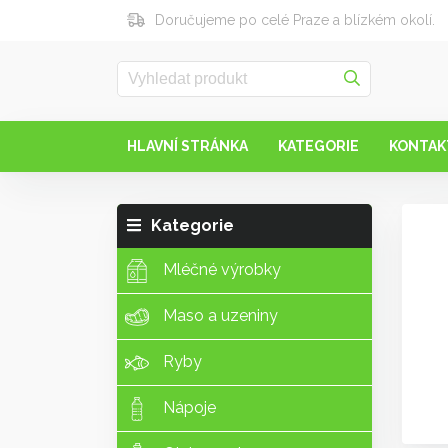
Doručujeme po celé Praze a blízkém okolí.
HLAVNÍ STRÁNKA
KATEGORIE
KONTAK
Kategorie
Mléčné výrobky
Maso a uzeniny
Ryby
Nápoje