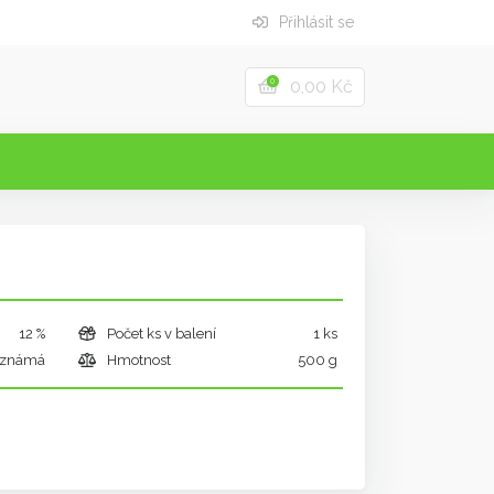
Přihlásit se
0,00 Kč
0
12 %
Počet ks v balení
1 ks
známá
Hmotnost
500 g