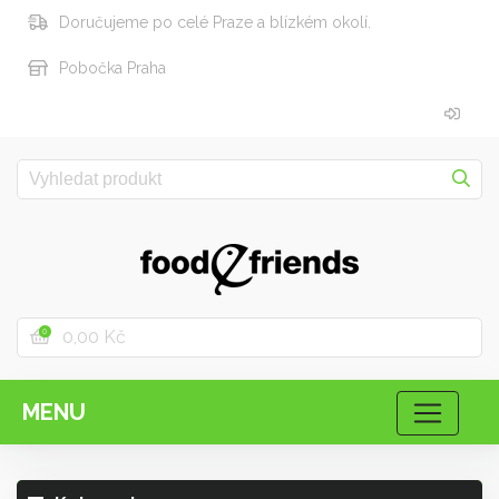
Doručujeme po celé Praze a blízkém okolí.
Pobočka Praha
0,00 Kč
0
MENU