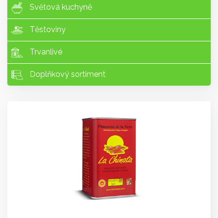
Světová kuchyně
Těstoviny
Trvanlivé
Doplňkový sortiment