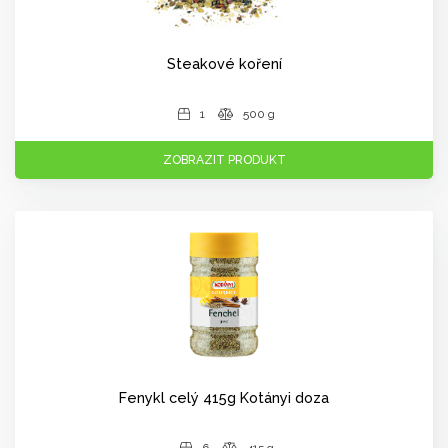
Steakové koření
1
500 g
ZOBRAZIT PRODUKT
Fenykl celý 415g Kotányi doza