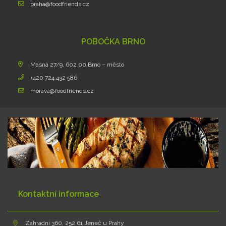
praha@foodfriends.cz
POBOČKA BRNO
Masná 27/9, 602 00 Brno – město
+420 724 432 586
morava@foodfriends.cz
Kontaktní informace
Zahradní 360, 252 61 Jeneč u Prahy