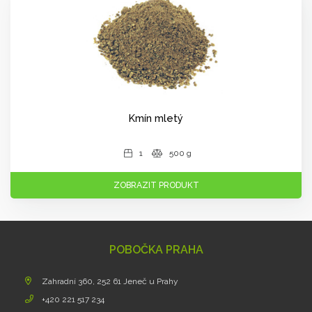
Kmín mletý
1
500 g
ZOBRAZIT PRODUKT
POBOČKA PRAHA
Zahradní 360, 252 61 Jeneč u Prahy
+420 221 517 234