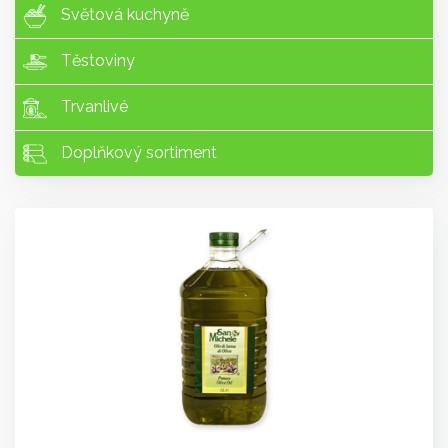
Světová kuchyně
Těstoviny
Trvanlivé
Doplňkový sortiment