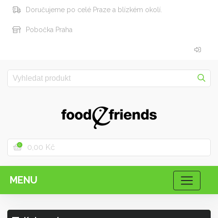
Doručujeme po celé Praze a blízkém okolí.
Pobočka Praha
0,00 Kč
0
MENU