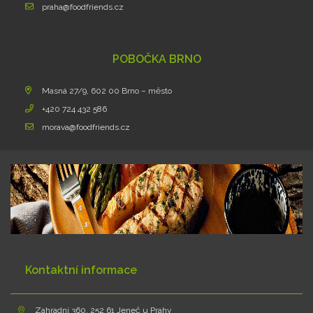
praha@foodfriends.cz
POBOČKA BRNO
Masná 27/9, 602 00 Brno – město
+420 724 432 586
morava@foodfriends.cz
Kontaktní informace
Zahradní 360, 252 61 Jeneč u Prahy