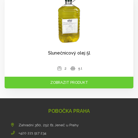
Slunečnicový olej 5l
2
5 l
ZOBRAZIT PRODUKT
POBOČKA PRAHA
Zahradní 360, 252 61 Jeneč u Prahy
+420 221 517 234