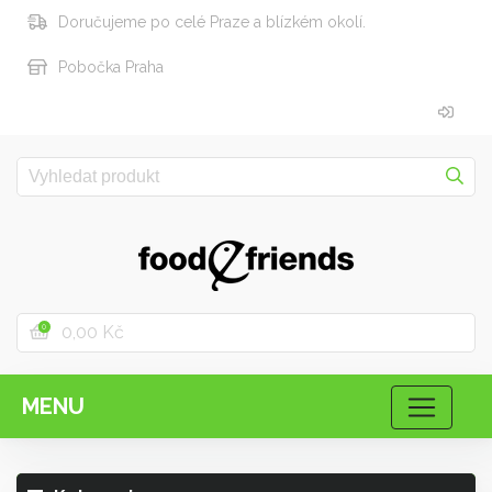
Doručujeme po celé Praze a blízkém okolí.
Pobočka Praha
0,00 Kč
0
MENU