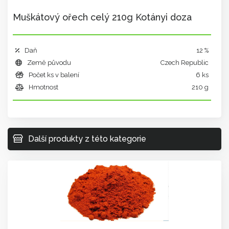
Muškátový ořech celý 210g Kotányi doza
Daň
12 %
Země původu
Czech Republic
Počet ks v balení
6 ks
Hmotnost
210 g
Další produkty z této kategorie