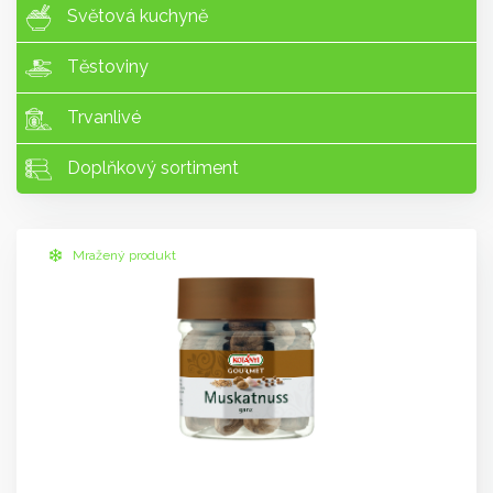
Světová kuchyně
Těstoviny
Trvanlivé
Doplňkový sortiment
Mražený produkt