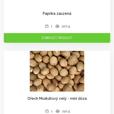
Paprika zauzená
1
500 g
ZOBRAZIT PRODUKT
Ořech Muškátový celý - mini dóza
1
250 g