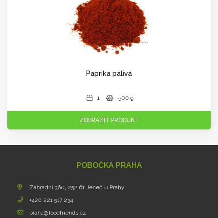
Paprika pálivá
1
500 g
ZOBRAZIT PRODUKT
POBOČKA PRAHA
Zahradní 360, 252 61 Jeneč u Prahy
+420 221 517 234
praha@foodfriends.cz