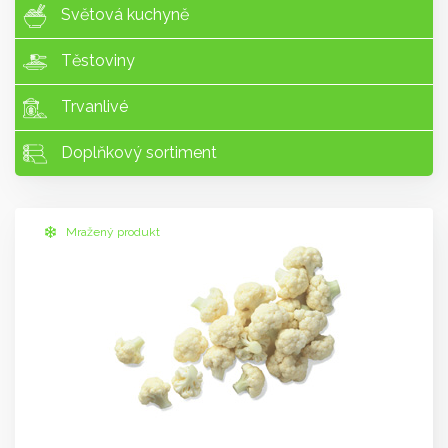
Světová kuchyně
Těstoviny
Trvanlivé
Doplňkový sortiment
Mražený produkt