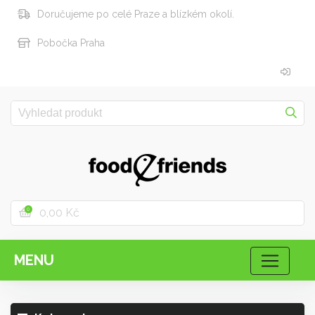
Doručujeme po celé Praze a blízkém okolí.
Pobočka Praha
0,00 Kč
0
MENU