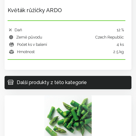
Květák růžičky ARDO
Daň
12 %
Země původu
Czech Republic
Počet ks v balení
4 ks
Hmotnost
2.5 kg
Další produkty z této kategorie