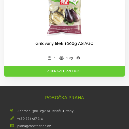
Grilovaný lilek 1000g ASIAGO
1
1 kg
ZOBRAZIT PRODUKT
POBOČKA PRAHA
Zahradní 360, 252 61 Jeneč u Prahy
+420 221 517 234
praha@foodfriends.cz