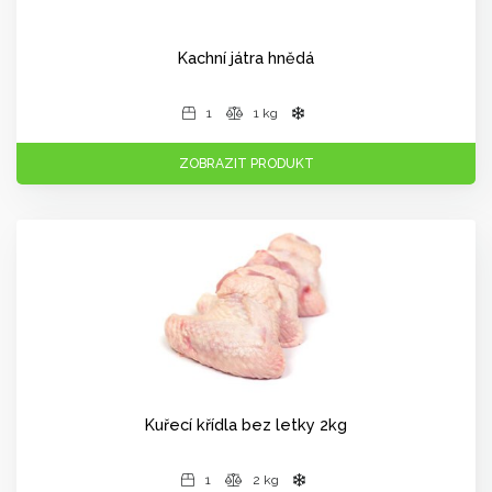
Kachní játra hnědá
1
1 kg
ZOBRAZIT PRODUKT
Kuřecí křídla bez letky 2kg
1
2 kg