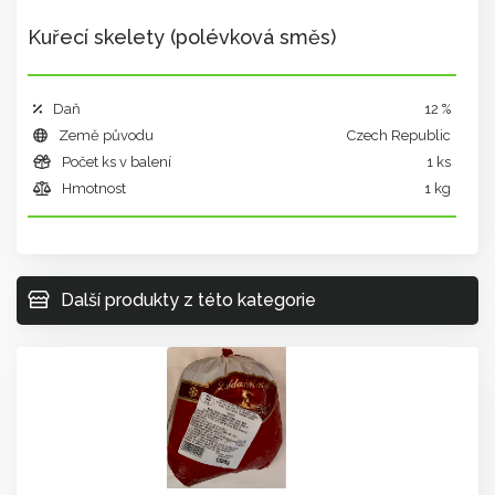
Kuřecí skelety (polévková směs)
Daň
12 %
Země původu
Czech Republic
Počet ks v balení
1 ks
Hmotnost
1 kg
Další produkty z této kategorie