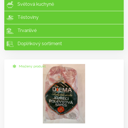
Světová kuchyně
Těstoviny
Trvanlivé
Doplňkový sortiment
Mražený produkt