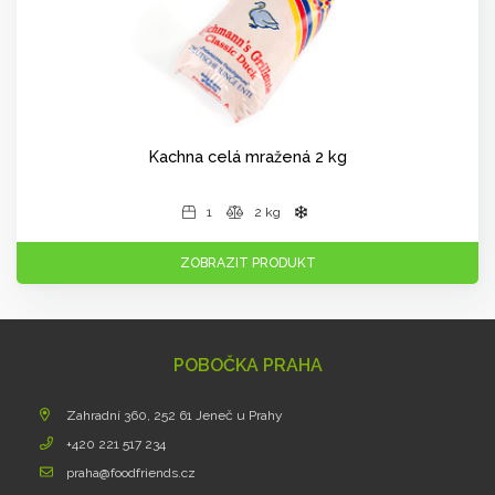
Kachna celá mražená 2 kg
1
2 kg
ZOBRAZIT PRODUKT
POBOČKA PRAHA
Zahradní 360, 252 61 Jeneč u Prahy
+420 221 517 234
praha@foodfriends.cz