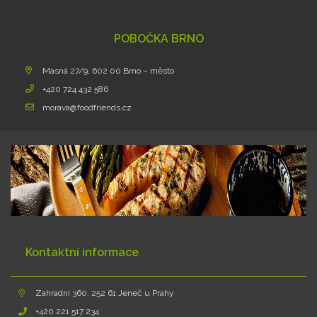
POBOČKA BRNO
Masná 27/9, 602 00 Brno – město
+420 724 432 586
morava@foodfriends.cz
Kontaktní informace
Zahradní 360, 252 61 Jeneč u Prahy
+420 221 517 234