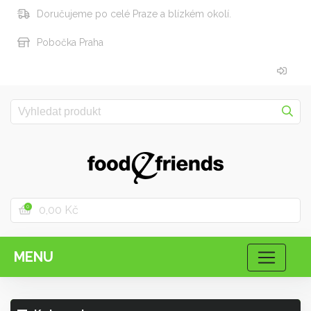
Doručujeme po celé Praze a blízkém okolí.
Pobočka Praha
0,00 Kč
0
MENU