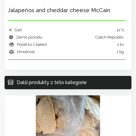
Jalapeňos and cheddar cheese McCain
Daň
12 %
Země původu
Czech Republic
Počet ks v balení
1 ks
Hmotnost
1 kg
Další produkty z této kategorie