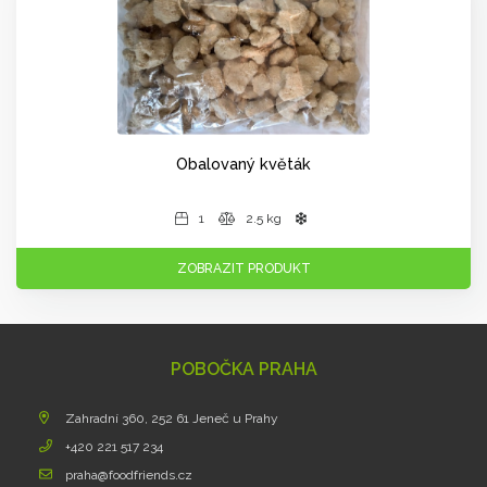
Obalovaný květák
1
2.5 kg
ZOBRAZIT PRODUKT
POBOČKA PRAHA
Zahradní 360, 252 61 Jeneč u Prahy
+420 221 517 234
praha@foodfriends.cz