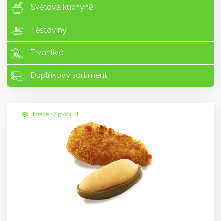
Světová kuchyně
Těstoviny
Trvanlivé
Doplňkový sortiment
Mražený produkt