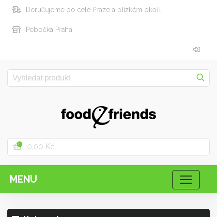
Doručujeme po celé Praze a blízkém okolí.
Pobočka Praha
0,00 Kč
0
MENU