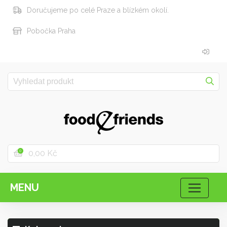
Doručujeme po celé Praze a blízkém okolí.
Pobočka Praha
0,00 Kč
0
MENU