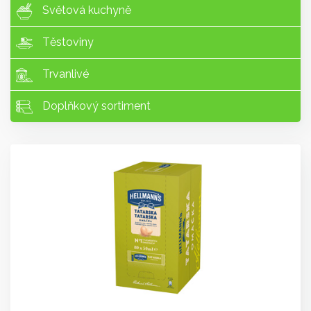
Světová kuchyně
Těstoviny
Trvanlivé
Doplňkový sortiment