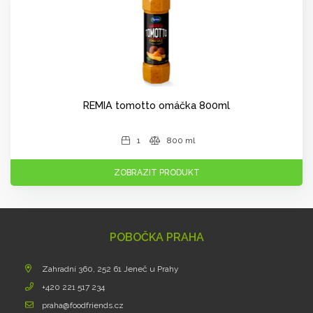
REMIA tomotto omáčka 800ml
1
800 ml
ZOBRAZIT PRODUKT
POBOČKA PRAHA
Zahradní 360, 252 61 Jeneč u Prahy
+420 221 517 234
praha@foodfriends.cz