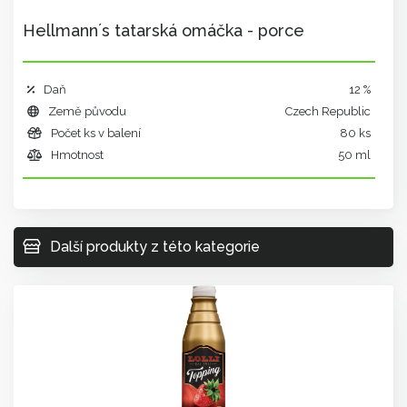
Hellmann´s tatarská omáčka - porce
Daň
12 %
Země původu
Czech Republic
Počet ks v balení
80 ks
Hmotnost
50 ml
Další produkty z této kategorie