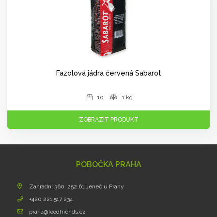
Fazolová jádra červená Sabarot
10
1 kg
ZOBRAZIT PRODUKT
POBOČKA PRAHA
Zahradní 360, 252 61 Jeneč u Prahy
+420 221 517 234
praha@foodfriends.cz