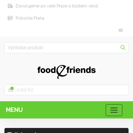
Doručujeme po celé Praze a blízkém okolí.
Pobočka Praha
0,00 Kč
0
MENU