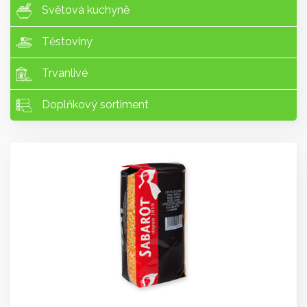
Světová kuchyně
Těstoviny
Trvanlivé
Doplňkový sortiment