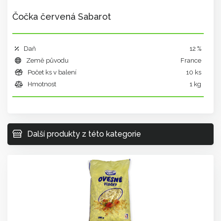
Čočka červená Sabarot
Daň
12 %
Země původu
France
Počet ks v balení
10 ks
Hmotnost
1 kg
Další produkty z této kategorie