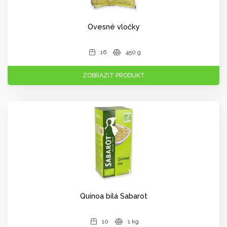
Ovesné vločky
16
450 g
ZOBRAZIT PRODUKT
Quinoa bílá Sabarot
10
1 kg