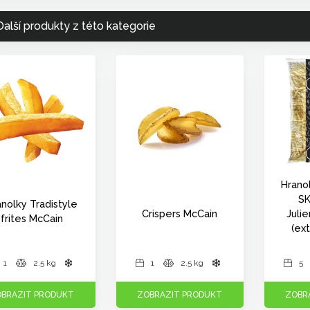
Další produkty z této kategorie
Hrano
SK
anolky Tradistyle
Crispers McCain
Juli
frites McCain
(ex
1
2.5 kg
1
2.5 kg
5
BRAZIT PRODUKT
ZOBRAZIT PRODUKT
ZOBR