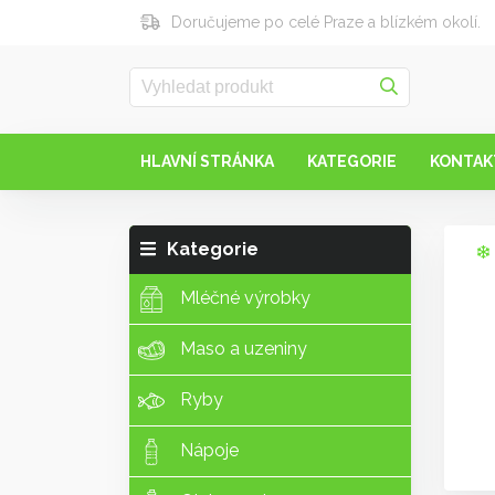
Doručujeme po celé Praze a blízkém okolí.
HLAVNÍ STRÁNKA
KATEGORIE
KONTAK
Kategorie
Mléčné výrobky
Maso a uzeniny
Ryby
Nápoje