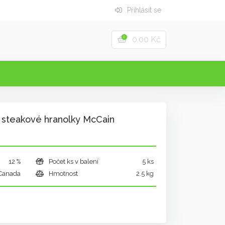
Přihlásit se
0,00 Kč
0
 steakové hranolky McCain
12 %
Počet ks v balení
5 ks
Canada
Hmotnost
2.5 kg