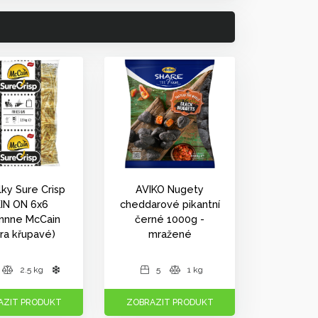
lky Sure Crisp
AVIKO Nugety
IN ON 6x6
cheddarové pikantní
ennne McCain
černé 1000g -
tra křupavé)
mražené
2.5 kg
5
1 kg
AZIT PRODUKT
ZOBRAZIT PRODUKT