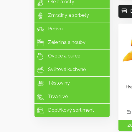
Oleje a octy
Zmrzliny a sorbety
Pečivo
Zelenina a houby
Ovoce a puree
Světová kuchyně
Těstoviny
Hr
Trvanlivé
Doplňkový sortiment
ZO