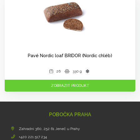
Pavé Nordic loaf BRIDOR (Nordic chléb)
26
330 g
ZOBRAZIT PRODUKT
POBOČKA PRAHA
Zahradní 360, 252 61 Jeneč u Prahy
+420 221 517 234