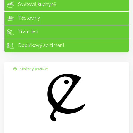
Světová kuchyně
Těstoviny
Trvanlivé
Doplňkový sortiment
Mražený produkt