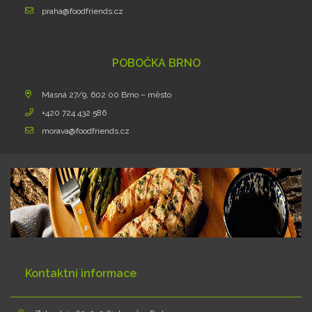
praha@foodfriends.cz
POBOČKA BRNO
Masná 27/9, 602 00 Brno – město
+420 724 432 586
morava@foodfriends.cz
Kontaktní informace