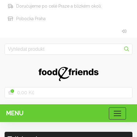
Doručujeme po celé Praze a blízkém okolí.
Pobočka Praha
0,00 Kč
0
MENU