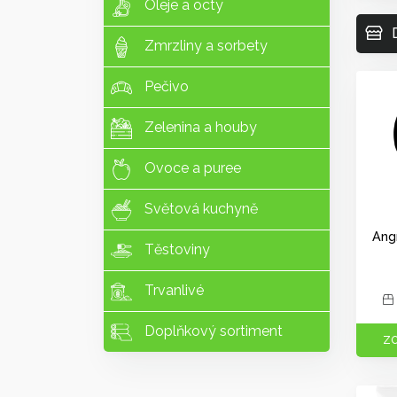
Oleje a octy
Zmrzliny a sorbety
Pečivo
Zelenina a houby
Ovoce a puree
Světová kuchyně
Ang
Těstoviny
Trvanlivé
Doplňkový sortiment
ZO