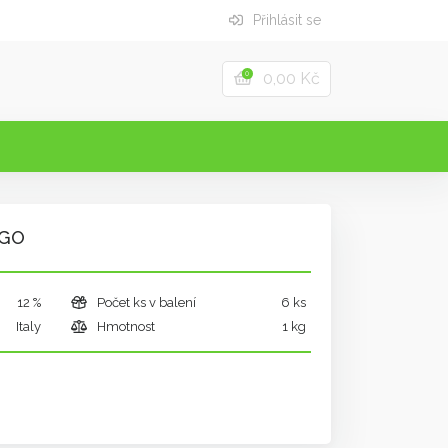
Přihlásit se
0,00 Kč
0
AGO
12 %
Počet ks v balení
6 ks
Italy
Hmotnost
1 kg