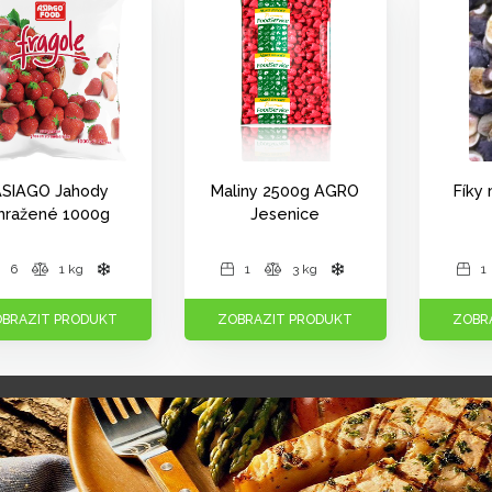
ASIAGO Jahody
Maliny 2500g AGRO
Fíky
mražené 1000g
Jesenice
6
1 kg
1
3 kg
1
BRAZIT PRODUKT
ZOBRAZIT PRODUKT
ZOBR