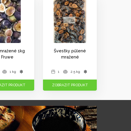
 mražené 1kg
Švestky půlené
Fruwe
mražené
1 kg
1
2.5 kg
AZIT PRODUKT
ZOBRAZIT PRODUKT