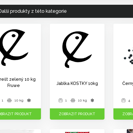
Další produkty z této kategorie
rešt zelený 10 kg
Jablka KOSTKY 10kg
Čern
Fruwe
1
10 kg
1
10 kg
4
BRAZIT PRODUKT
ZOBRAZIT PRODUKT
ZOBR