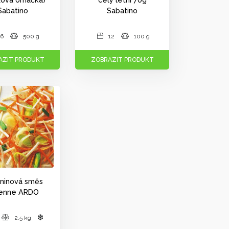
Sabatino
Sabatino
6
500 g
12
100 g
AZIT PRODUKT
ZOBRAZIT PRODUKT
ninová směs
ienne ARDO
2.5 kg