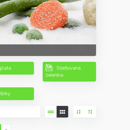
jčata
Sterilovaná
zelenina
linky
»