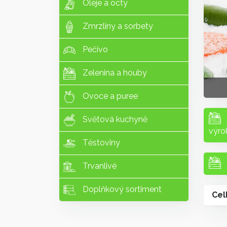
Oleje a octy
Zmrzliny a sorbety
Pečivo
Zelenina a houby
Ovoce a puree
Světová kuchyně
výro
Těstoviny
Trvanlivé
Doplňkový sortiment
Cel