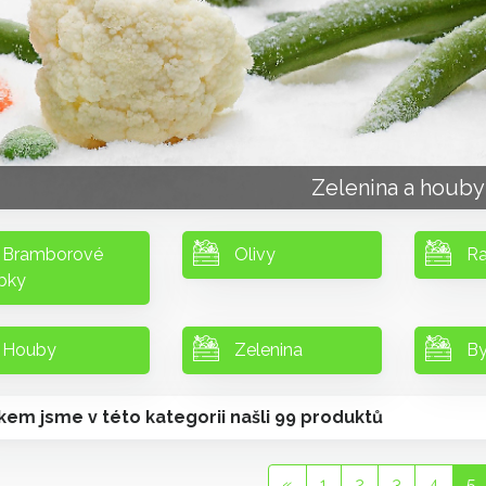
Zelenina a houby
Bramborové
Olivy
Ra
bky
Houby
Zelenina
By
kem jsme v této kategorii našli 99 produktů
«
1
2
3
4
5