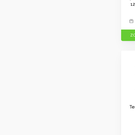
1
ZO
Te