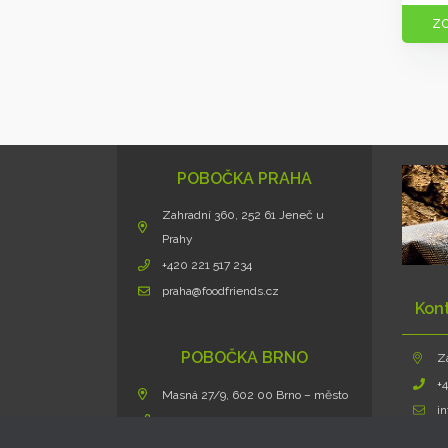
ZO
POBOČKA PRAHA
Zahradní 360, 252 61 Jeneč u
Prahy
+420 221 517 234
praha@foodfriends.cz
Kon
POBOČKA BRNO
Z
+
Masná 27/9, 602 00 Brno – město
i
+420 724 432 586
morava@foodfriends.cz