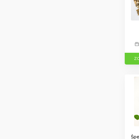
ZO
Špe