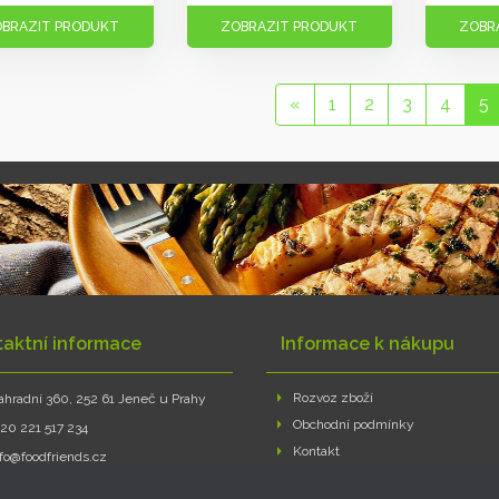
BRAZIT PRODUKT
ZOBRAZIT PRODUKT
ZOBR
«
1
2
3
4
5
taktní informace
Informace k nákupu
Rozvoz zboží
ahradní 360, 252 61 Jeneč u Prahy
Obchodní podmínky
420 221 517 234
Kontakt
nfo@foodfriends.cz