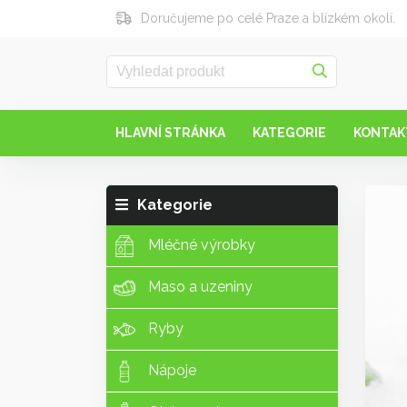
Doručujeme po celé Praze a blízkém okolí.
HLAVNÍ STRÁNKA
KATEGORIE
KONTAK
Kategorie
Mléčné výrobky
Maso a uzeniny
Ryby
Nápoje