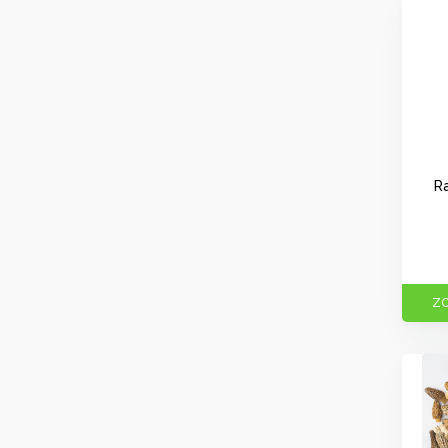
Ra
ZO