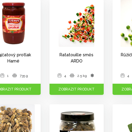
jčatový protlak
Ratatouille směs
Růžič
Hamé
ARDO
1
735 g
4
2.5 kg
4
BRAZIT PRODUKT
ZOBRAZIT PRODUKT
ZOBR