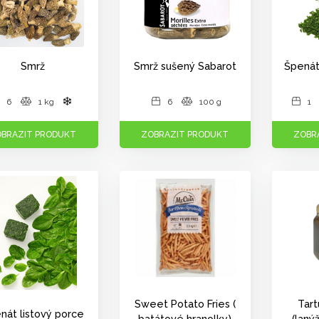
Smrž
Smrž sušený Sabarot
Špenát
6
1 kg
6
100 g
1
BRAZIT PRODUKT
ZOBRAZIT PRODUKT
ZOBR
Sweet Potato Fries (
Tart
nát listový porce
batátové hranolky)
(laný