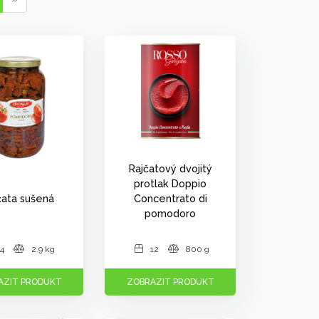
Rajčatový dvojitý
protlak Doppio
čata sušená
Concentrato di
pomodoro
4
2.9 kg
12
800 g
AZIT PRODUKT
ZOBRAZIT PRODUKT