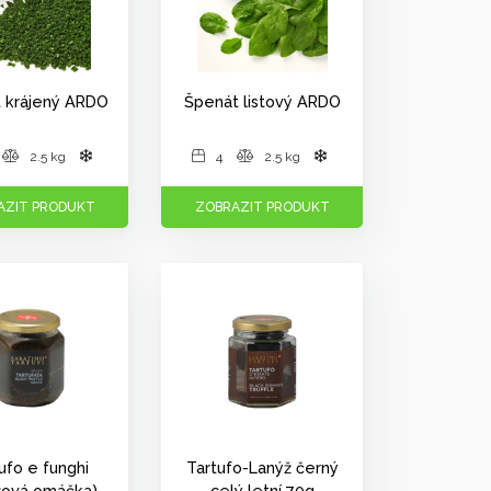
 krájený ARDO
Špenát listový ARDO
2.5 kg
4
2.5 kg
AZIT PRODUKT
ZOBRAZIT PRODUKT
ufo e funghi
Tartufo-Lanýž černý
žová omáčka)
celý letní 70g