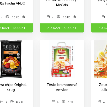
25g Foglia ARDO
McCain
4
2.5 kg
4
2.5 kg
BRAZIT PRODUKT
ZOBRAZIT PRODUKT
ZOBR
rra chips Original
Těsto bramborové
Zele
110g
Amylon
Jul
1
110 g
1
5 kg
4