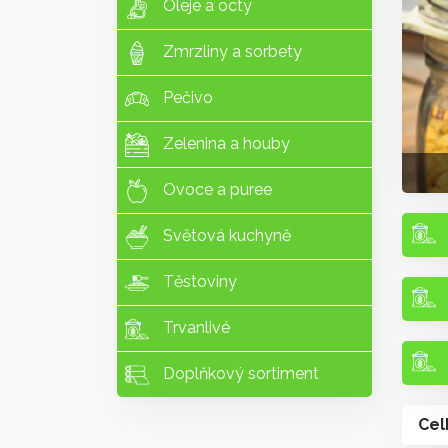
Oleje a octy
Zmrzliny a sorbety
Pečivo
Zelenina a houby
Ovoce a puree
Světová kuchyně
Těstoviny
Trvanlivé
Doplňkový sortiment
Cel