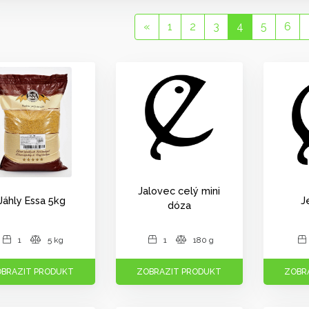
«
1
2
3
4
5
6
Jalovec celý mini
Jáhly Essa 5kg
J
dóza
1
5 kg
1
180 g
BRAZIT PRODUKT
ZOBRAZIT PRODUKT
ZOBR