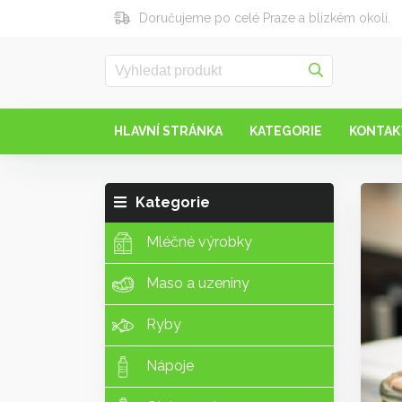
Doručujeme po celé Praze a blízkém okolí.
HLAVNÍ STRÁNKA
KATEGORIE
KONTAK
Kategorie
Mléčné výrobky
Maso a uzeniny
Ryby
Nápoje