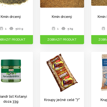
Kmín drcený
Kmín drcený
Kmín 
1
500 g
1
5 kg
BRAZIT PRODUKT
ZOBRAZIT PRODUKT
ZOBR
iandr list Kotanyi
Kroupy ječné celé "7"
Kru
doza 33g