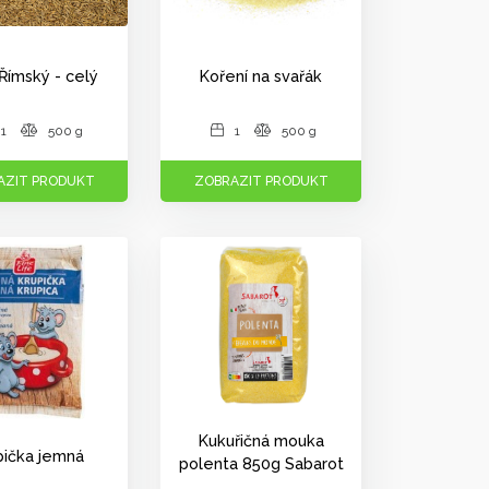
Římský - celý
Koření na svařák
1
500 g
1
500 g
AZIT PRODUKT
ZOBRAZIT PRODUKT
Kukuřičná mouka
pička jemná
polenta 850g Sabarot