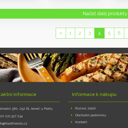
Načíst další produkty
«
1
2
3
4
5
6
taktní informace
Informace k nákupu
Rozvoz zboží
ahradní 360, 252 61 Jeneč u Prahy
Obchodní podmínky
420 221 517 234
Kontakt
nfo@foodfriends.cz