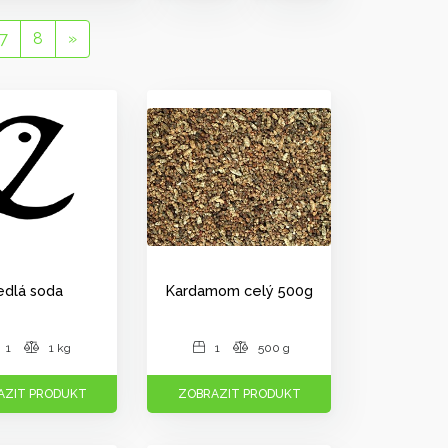
7
8
»
edlá soda
Kardamom celý 500g
1
1 kg
1
500 g
AZIT PRODUKT
ZOBRAZIT PRODUKT