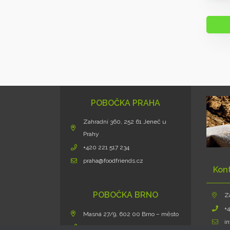
POBOČKA PRAHA
Zahradní 360, 252 61 Jeneč u
Prahy
+420 221 517 234
praha@foodfriends.cz
Kon
POBOČKA BRNO
Z
+
Masná 27/9, 602 00 Brno – město
i
+420 724 432 586