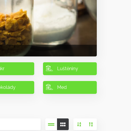
kr
Luštěniny
kolády
Med