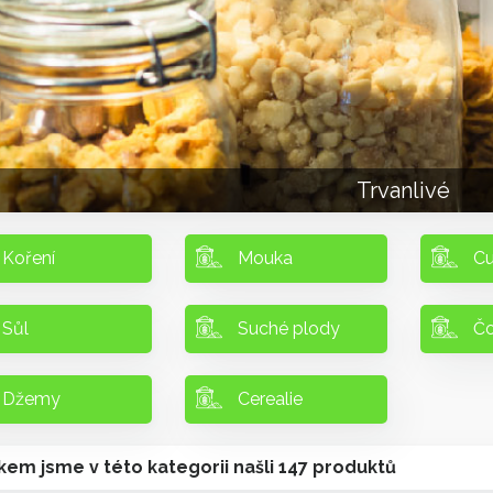
Trvanlivé
Koření
Mouka
Cu
Sůl
Suché plody
Čo
Džemy
Cerealie
kem jsme v této kategorii našli 147 produktů