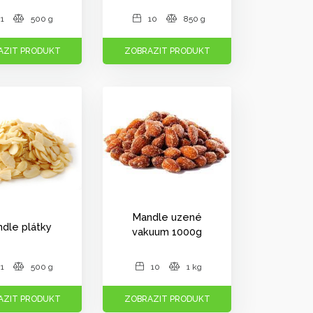
1
500 g
10
850 g
AZIT PRODUKT
ZOBRAZIT PRODUKT
Mandle uzené
dle plátky
vakuum 1000g
1
500 g
10
1 kg
AZIT PRODUKT
ZOBRAZIT PRODUKT