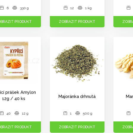
6
330 g
12
1 kg
BRAZIT PRODUKT
ZOBRAZIT PRODUKT
ZOBR
ící prášek Amylon
Majoránka drhnutá
Man
12g / 40 ks
40
12 g
1
500 g
BRAZIT PRODUKT
ZOBRAZIT PRODUKT
ZOBR