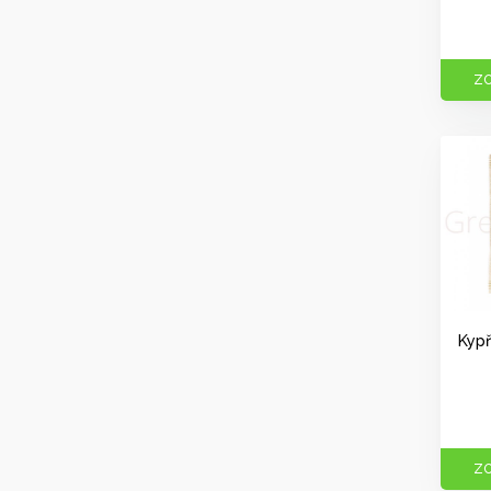
ZO
Kypř
ZO